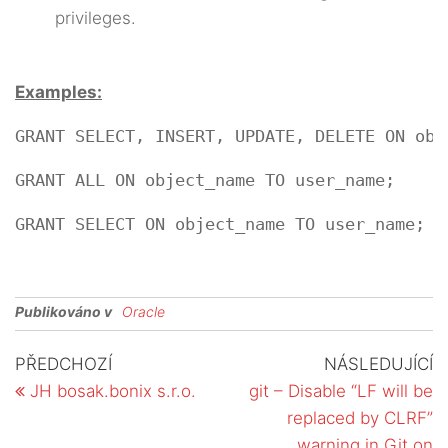
privileges.
Examples:
GRANT SELECT, INSERT, UPDATE, DELETE ON obj
GRANT ALL ON object_name TO user_name;
GRANT SELECT ON object_name TO user_name;
Publikováno v
Oracle
Navigace
Předchozí
Ná
PŘEDCHOZÍ
NÁSLEDUJÍCÍ
článek
p
pro
JH bosak.bonix s.r.o.
git – Disable “LF will be
replaced by CLRF”
příspěvek
warning in Git on