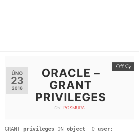
Off
ORACLE –
ÚNO
23
GRANT
2018
PRIVILEGES
Od
POSMURA
GRANT 
privileges
 ON 
object
 TO 
user
;