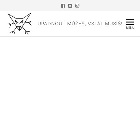
Přeskočit
na
obsah
UPADNOUT MŮŽEŠ, VSTÁT MUSÍŠ!
MENU